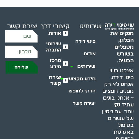
שירותינו
קיצורי דרך
יצירת קשר
אודות
מנקים את
הבלגן,
פינוי דירה
שירותי
מטפלים
החברה
בשורש
אודות
מרכז
הבעיה.
שירותים
מידע
שליחה
אצלנו בשי
יצירת
פינוי דירה,
מידע מקצועי
קשר
אנחנו לא רק
מפנים חפצים
הדרך לחופש
– אנחנו בונים
יצירת קשר
עתיד נקי
יותר. עם ניסיון
של עשורים
בטיפול
באגרנות
כפייתית