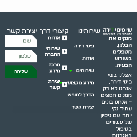
שירותינו
קיצורי דרך
יצירת קשר
אודות
מנקים את
הבלגן,
פינוי דירה
שירותי
מטפלים
החברה
בשורש
אודות
מרכז
הבעיה.
שירותים
מידע
שליחה
אצלנו בשי
יצירת
פינוי דירה,
מידע מקצועי
קשר
אנחנו לא רק
מפנים חפצים
הדרך לחופש
– אנחנו בונים
יצירת קשר
עתיד נקי
יותר. עם ניסיון
של עשורים
בטיפול
באגרנות