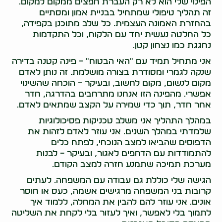
הפינוי שלי הוא לא רק העברת חפצים ממקום למקום.
זה תהליך טיפולי שמתחיל בבניית אמון ומסתיים
בהחזרת האמונה העצמית. כל שלב מתוכנן בקפידה,
כל החלטה נעשית יחד עם הלקוח, וכל התקדמות
נחגגת כמו נצחון קטן.
אני מתחיל תמיד עם "האי הבטוח" – פינה קטנה בדירה
שנקה לגמרי ומסודרת בצורה מושלמת. זה נותן לאדם
מקום לנשום, מקום לחשוב, ובעיקר – הוכחה שהשינוי
אפשרי. מהפינה הזו אנחנו מתרחבים בהדרגה, חדר
אחר חדר, תוך כדי שמירה על הקצב שמתאים לאדם.
במהלך התהליך אני משלב טכניקות פסיכולוגיות
שלמדתי במהלך השנים. אני עוזר לאדם לזהות את
הדפוסים שהביאו למצב הנוכחי, לפתח כלים
להתמודדות עם הדחפים לאגור, ובעיקר – לבנות
מערכת תמיכה שתמנע חזרה למצב הקודם.
הגישה שלי כוללת גם עבודה עם המשפחה. לעתים
קרובות בני המשפחה מרגישים אשמה, כעס או חוסר
אונים. אני עוזר להם להבין את המחלה, ללמוד איך
לתמוך בלי לאפשר, ואיך לעזור בלי לקחת את השליטה