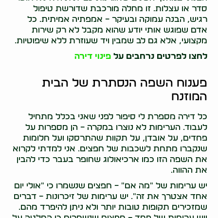
סדר או עצלות. זו מחלה מורכבת שדורשת טיפול
רגיש, הבנה עמוקה ובעיקר – אמפתיה אמיתית. כל
אדם שפוגש אותי יודע שהוא מקבל לא רק שירות
מקצועי, אלא גם לב שמבין ויד שעוזרת ללא שיפוטיות.
לחצו לפרטים נרחבים על
פינוי דירה
פענוח השפה הנסתרת של הבית
המוזנח
כל דירה מספרת לי סיפור לפני שאני בכלל מתחיל
לעבוד. הערימות לא נוצרו במקרה – הן מספרות על
פחדים, על אובדן, על תקוות שהתרסקו ועל חלומות
שנקברו מתחת לשכבות של חפצים. אני למדתי לקרוא
את השפה הזו כמו ארכיאולוג שחופר בעבר כדי להבין
את ההווה.
יש ערימות של "מה אם" – חפצים שנשמרו כי "אולי יום
אחד אצטרך את זה". יש ערימות של זיכרונות – דברים
שמזכירים תקופות טובות יותר ולא ניתן להיפרד מהם.
ויש ערימות של פחד – חפצים שנשמרים כי החלטה על