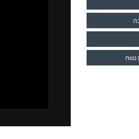
בה
טווח