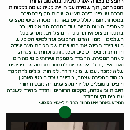
החפצים בצורה אטרקטיבית ובמקסום הרווח
ממכירתם, תוך שמירה על חוויית קנייה נעימה ללקוחות.
חברת שי פינוי דירה מציעה שירות מקיף לתמיכה
במכירות חצר, כולל סיוע בארגון המכירה ופינוי מקצועי
לאחריה. הצוות המיומן של החברה מביא ניסיון רב
בתכנון וביצוע אירועי מכירה מוצלחים, מסייע בכל
השלבים – ממיון וארגון החפצים ועד לפינוי הסופי. שי
פינוי דירה מבינה את החשיבות של מכירת חצר יעילה
ורווחית, ומציעה טיפים וטכניקות מוכחות להצלחה.
לאחר המכירה, החברה מספקת שירותי פינוי מהירים
ואחראיים, כולל אפשרויות למחזור ותרומה של פריטים
שלא נמכרו. עם שי פינוי דירה, לקוחות יכולים להתמקד
בניהול המכירה עצמה, בידיעה שכל היבטי הארגון
והפינוי מטופלים על ידי מקצוענים. זה מבטיח חוויה
חיובית ומוצלחת, מקסום הרווחים, וחזרה מהירה לשגרה
עם בית נקי ומסודר.
המידע באתר אינו מהווה תחליף לייעוץ מקצועי