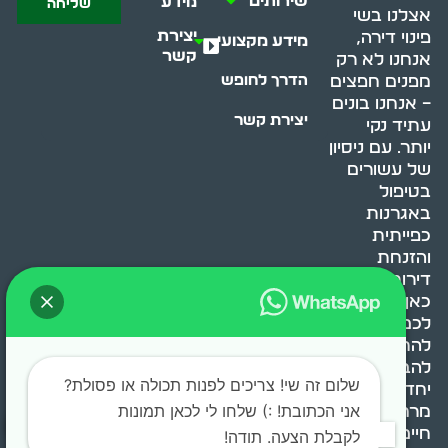
שירותים
מידע
שליחה
אצלנו בשי
יצירת
פינוי דירה,
מידע מקצועי
קשר
אנחנו לא רק
מפנים חפצים
הדרך לחופש
– אנחנו בונים
יצירת קשר
עתיד נקי
יותר. עם ניסיון
של עשורים
בטיפול
באגרנות
כפייתית
והזנחת
דירות, אנחנו
כאן כדי לעזור
לכם
להתמודד,
להבין ולשנות.
שלום זה שי! צריכים לפנות תכולה או פסולת?
יחד, ניצור
אני הכתובת! :) שלחו לי לכאן תמונות
מרחב
חיים בריא ומאוזן.
לקבלת הצעה. תודה!