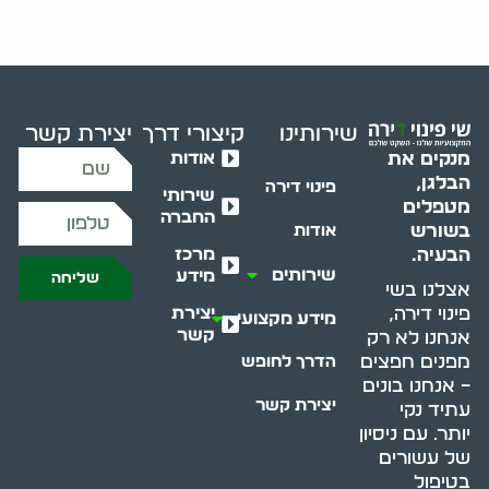
שירותינו
קיצורי דרך
יצירת קשר
אודות
מנקים את
הבלגן,
פינוי דירה
שירותי
מטפלים
החברה
בשורש
אודות
מרכז
הבעיה.
שירותים
מידע
שליחה
אצלנו בשי
יצירת
פינוי דירה,
מידע מקצועי
קשר
אנחנו לא רק
מפנים חפצים
הדרך לחופש
– אנחנו בונים
יצירת קשר
עתיד נקי
יותר. עם ניסיון
של עשורים
בטיפול