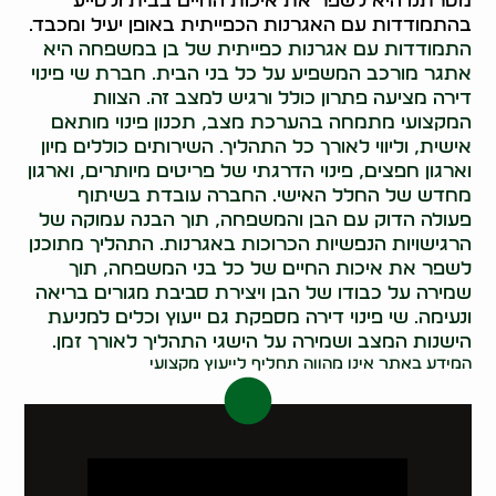
מטרתנו היא לשפר את איכות החיים בבית ולסייע
בהתמודדות עם האגרנות הכפייתית באופן יעיל ומכבד.
התמודדות עם אגרנות כפייתית של בן במשפחה היא
אתגר מורכב המשפיע על כל בני הבית. חברת שי פינוי
דירה מציעה פתרון כולל ורגיש למצב זה. הצוות
המקצועי מתמחה בהערכת מצב, תכנון פינוי מותאם
אישית, וליווי לאורך כל התהליך. השירותים כוללים מיון
וארגון חפצים, פינוי הדרגתי של פריטים מיותרים, וארגון
מחדש של החלל האישי. החברה עובדת בשיתוף
פעולה הדוק עם הבן והמשפחה, תוך הבנה עמוקה של
הרגישויות הנפשיות הכרוכות באגרנות. התהליך מתוכנן
לשפר את איכות החיים של כל בני המשפחה, תוך
שמירה על כבודו של הבן ויצירת סביבת מגורים בריאה
ונעימה. שי פינוי דירה מספקת גם ייעוץ וכלים למניעת
הישנות המצב ושמירה על הישגי התהליך לאורך זמן.
המידע באתר אינו מהווה תחליף לייעוץ מקצועי