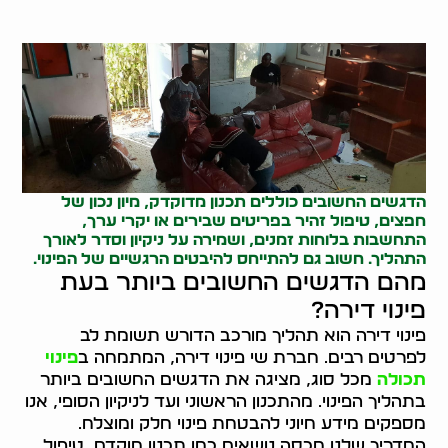
הדגשים החשובים כוללים תכנון מדוקדק, מיון נכון של
חפצים, טיפול זהיר בפריטים שבירים או יקרי ערך,
התחשבות בלוחות זמנים, ושמירה על ניקיון וסדר לאורך
התהליך. חשוב גם להתייחס להיבטים הרגשיים של הפינוי.
מהם הדגשים החשובים ביותר בעת
פינוי דירה?
פינוי דירה הוא תהליך מורכב הדורש תשומת לב
לפרטים רבים. חברת שי פינוי דירה, המתמחה ב
פינוי
תכולה
מכל סוג, מציגה את הדגשים החשובים ביותר
בתהליך הפינוי. מהתכנון הראשוני ועד לניקיון הסופי, אנו
מספקים מידע חיוני להבטחת פינוי חלק ומוצלח.
המדריך שלנו מכסה נושאים כמו תכנון מוקדם, טיפול