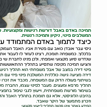
תמיכה באדם באבל דורשת רגישות ומקצועיות. שי
המשלבים פינוי, ניקיון ותמיכה רגשית.
כיצד לתמוך באדם המתמודד עם 
גיסי עבר אובדן כואב עם פטירת אביו. האבל העמוק
בלכלוך. כמשפחה תומכת, רצינו לעזור לו לעבור את
שנדרש סיוע מקצועי ואמפתי, ולכן פנינו לחברת שי פ
והציעו תמיכה מקיפה שתסייע בתהליך ההתאוששות.
פינוי דירה במצב של אבל משפחתי הוא תהליך רגיש ו
דירה מציעה גישה כוללנית המשלבת פינוי פיזי עם 
בשיתוף פעולה הדוק עם המשפחה, מכבד את זכרו ש
תהליך מרפא ומעצים. מעבר לפינוי עצמו, החברה מספק
בשימור מורשת משפחתית, וייעוץ לגבי טיפול בחפצי
בהיבט הלוגיסטי, אלא גם תומכת בתהליך האבל והזי
וזכרון מתמשך של היקר שאבד.
המידע באתר אינו מהווה תחליף לייעוץ מקצועי