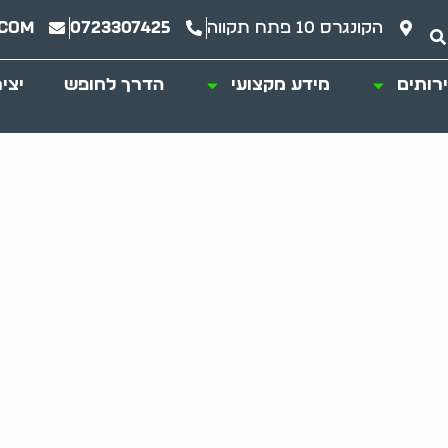
הקונגרס 10 פתח תקווה
0723307425
.com
רותים
מידע מקצועי
הדרך לחופש
יצי
 הבית בתקופת אבל