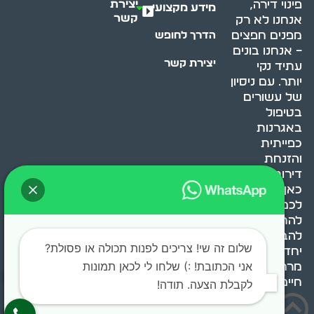
יצירת
פינוי דירה,
מידע מקצועי
קשר
אנחנו לא רק
מפנים חפצים
הדרך לחופש
– אנחנו בונים
יצירת קשר
עתיד נקי
יותר. עם ניסיון
של עשורים
בטיפול
באגרנות
כפייתית
והזנחת
דירות, אנחנו
כאן כדי לעזור
לכם
להתמודד,
להבין ולשנות.
שלום זה שי! צריכים לפנות תכולה או פסולת?
יחד, ניצור
אני הכתובת! :) שלחו לי לכאן תמונות
מרחב
חיים בריא ומאוזן.
לקבלת הצעה. תודה!