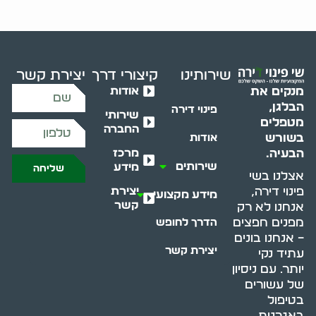
שירותינו
קיצורי דרך
יצירת קשר
אודות
מנקים את
הבלגן,
פינוי דירה
שירותי
מטפלים
החברה
בשורש
אודות
מרכז
הבעיה.
שירותים
מידע
שליחה
אצלנו בשי
יצירת
פינוי דירה,
מידע מקצועי
קשר
אנחנו לא רק
מפנים חפצים
הדרך לחופש
– אנחנו בונים
יצירת קשר
עתיד נקי
יותר. עם ניסיון
של עשורים
בטיפול
באגרנות