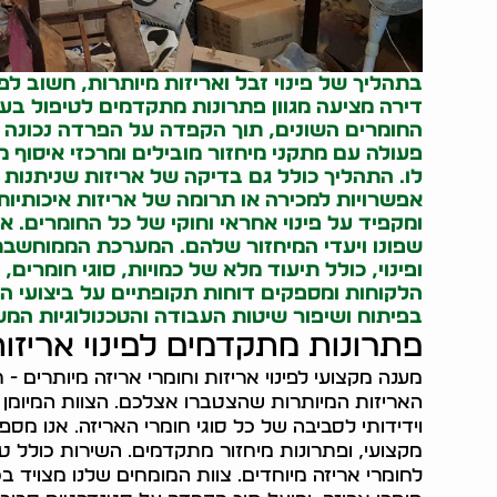
בתהליך של
פינוי זבל
ואריזות מיותרות, חשוב לפ
דירה מציעה מגוון פתרונות מתקדמים לטיפול בעוד
החומרים השונים, תוך הקפדה על הפרדה נכונה בי
פעולה עם מתקני מיחזור מובילים ומרכזי איסוף 
לו. התהליך כולל גם בדיקה של אריזות שניתנות 
אפשרויות למכירה או תרומה של אריזות איכותיות
ומקפיד על פינוי אחראי וחוקי של כל החומרים. א
שפונו ויעדי המיחזור שלהם. המערכת הממוחשב
ופינוי, כולל תיעוד מלא של כמויות, סוגי חומרים
הלקוחות ומספקים דוחות תקופתיים על ביצועי המ
בפיתוח ושיפור שיטות העבודה והטכנולוגיות המש
פתרונות מתקדמים לפינוי אריזו
מענה מקצועי לפינוי אריזות וחומרי אריזה מיותרים - 
האריזות המיותרות שהצטברו אצלכם. הצוות המיומן ש
וידידותי לסביבה של כל סוגי חומרי האריזה. אנו מספ
מקצועי, ופתרונות מיחזור מתקדמים. השירות כולל טיפו
לחומרי אריזה מיוחדים. צוות המומחים שלנו מצויד ב