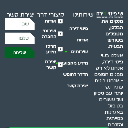
שירותינו
קיצורי דרך
יצירת קשר
אודות
מנקים את
הבלגן,
פינוי דירה
שירותי
מטפלים
החברה
בשורש
אודות
מרכז
הבעיה.
שירותים
מידע
שליחה
אצלנו בשי
יצירת
פינוי דירה,
מידע מקצועי
קשר
אנחנו לא רק
מפנים חפצים
הדרך לחופש
– אנחנו בונים
יצירת קשר
עתיד נקי
יותר. עם ניסיון
של עשורים
בטיפול
באגרנות
כפייתית
והזנחת