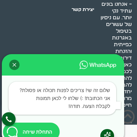
– אנחנו בונים
יצירת קשר
עתיד נקי
יותר. עם ניסיון
של עשורים
בטיפול
באגרנות
כפייתית
והזנחת
דירות, אנחנו
כאן כדי לעזור
לכם
להתמודד,
להבין ולשנות.
שלום זה שי! צריכים לפנות תכולה או פסולת?
יחד, ניצור
אני הכתובת! :) שלחו לי לכאן תמונות
מרחב
חיים בריא ומאוזן.
לקבלת הצעה. תודה!
בוסט מדיה © 2024 כל
התחלת שיחה
הזכויות שמורות.