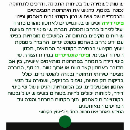
שיטות לשמירה על בטיחות התכולה, ודרכים לתחזוקה
נכונה. בנוסף, נדגיש את היתרונות הסביבתיים
והכלכליים של שימוש נכון בקונטיינרים לאחסון ופינוי.
פינוי דירה
ושימוש בקונטיינרים לאחסון מהווים פתרון
יעיל לניהול מרחב ותכולה. חברת שי פינוי דירה מציעה
שירותים מקיפים בתחום זה, המשלבים מומחיות בפינוי
עם ידע נרחב באחסון בקונטיינרים. החברה מספקת
ייעוץ מקצועי בבחירת הקונטיינר המתאים, תכנון
הסידור הפנימי, ו
פינוי קונטיינרים
במידת הצורך. שי
פינוי דירה מתמחה בפתרונות מותאמים אישית, בין אם
מדובר באחסון קצר טווח או ארוך טווח. בנוסף, החברה
מציעה שירותי תחזוקה ובקרה לקונטיינרים, כולל
בדיקות תקופתיות, טיפול במזיקים, ושמירה על תנאי
אחסון אופטימליים. עם המומחיות והניסיון של שי פינוי
דירה, לקוחות יכולים להיות בטוחים בשימוש יעיל ובטוח
בקונטיינרים לאחסון, תוך מקסום המרחב והגנה על
הפריטים המאוחסנים.
המידע באתר אינו מהווה תחליף לייעוץ מקצועי