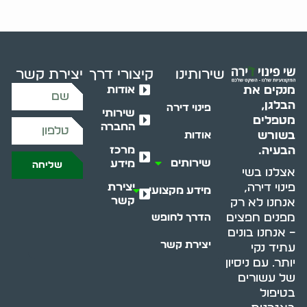
שירותינו
קיצורי דרך
יצירת קשר
אודות
מנקים את
הבלגן,
פינוי דירה
שירותי
מטפלים
החברה
בשורש
אודות
מרכז
הבעיה.
שירותים
מידע
שליחה
אצלנו בשי
יצירת
פינוי דירה,
מידע מקצועי
קשר
אנחנו לא רק
מפנים חפצים
הדרך לחופש
– אנחנו בונים
יצירת קשר
עתיד נקי
יותר. עם ניסיון
של עשורים
בטיפול