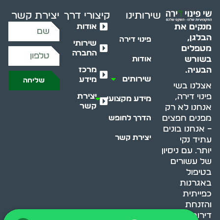
שירותינו
קיצורי דרך
יצירת קשר
אודות
מנקים את
הבלגן,
פינוי דירה
שירותי
מטפלים
החברה
בשורש
אודות
מרכז
הבעיה.
שירותים
מידע
שליחה
אצלנו בשי
יצירת
פינוי דירה,
מידע מקצועי
קשר
אנחנו לא רק
מפנים חפצים
הדרך לחופש
– אנחנו בונים
יצירת קשר
עתיד נקי
יותר. עם ניסיון
של עשורים
בטיפול
באגרנות
כפייתית
והזנחת
דירות, אנחנו