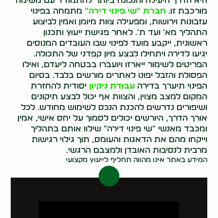
היא הדרך היעילה והנכונה ביותר להתמודד עם משימה
מורכבת זו.
חברת "שי פינוי דירה"
מתמחה בפינוי
עזבונות וירושות, ומפעילה צוות מיומן ואמין לביצוע
התהליך מא' ועד ת'. לאחר פגישת ייעוץ ותכנון
ראשונית, ייקבע מועד לפינוי שבו העובדים המנוסים
יגיעו לדירה ויתחילו לבצע מיון קפדני של התכולה.
הפריטים לשימור ייארזו ויועברו בבטחה ליעדם, ואילו
הפסולת והזבל יפונו לאתרים מורשים בלבד. בסיום
הפינוי תיערך בדירה
עבודת ניקיון
יסודית להחזרת
המקום למצב מצוין, והצוות אף יכול לבצע תיקונים
ושיפורים נדרשים להכנת הנכס לשימוש מחודש. לכל
אורך הדרך, היורשים יכולים לסמוך על יחס אישי, אמין
ומכבד מאנשי "שי פינוי דירה" שילוו אותם בתהליך
וייקחו מהם את הדאגות והעומס, תוך גילוי רגישות
מרבית לנסיבות האובדן ולמצבם הרגשי.
המידע באתר אינו מהווה תחליף לייעוץ מקצועי