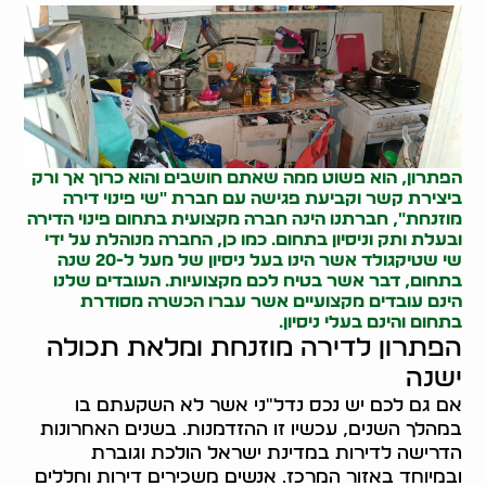
הפתרון, הוא פשוט ממה שאתם חושבים והוא כרוך אך ורק
ביצירת קשר וקביעת פגישה עם חברת "שי
פינוי דירה
מוזנחת
", חברתנו הינה חברה מקצועית בתחום פינוי הדירה
ובעלת ותק וניסיון בתחום. כמו כן, החברה מנוהלת על ידי
שי שטיקגולד אשר הינו בעל ניסיון של מעל ל-20 שנה
בתחום, דבר אשר בטיח לכם מקצועיות. העובדים שלנו
הינם עובדים מקצועיים אשר עברו הכשרה מסודרת
בתחום והינם בעלי ניסיון.
הפתרון לדירה מוזנחת ומלאת תכולה
ישנה
אם גם לכם יש נכס נדל"ני אשר לא השקעתם בו
במהלך השנים, עכשיו זו ההזדמנות. בשנים האחרונות
הדרישה לדירות במדינת ישראל הולכת וגוברת
ובמיוחד באזור המרכז. אנשים משכירים דירות וחללים