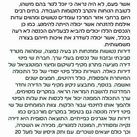
אשר פעם, לא היה נראה כי יוכל לגור בהם מישהו,
לטובת הנוחות והקרב למקומות העבודה. בתים רבים
היום ברחבי אזור המרכז עומדים נטושים ומהווים עדות
אילמת להזנחה אשר יכולה הייתה להימנע. כמו כן
הנכסים הללו יכולים להביא לבעליהם הכנסה לא רעה
בכלל, אשר יכולה לשדרג את איכות חייהם בצורה
משמעותית.
דירות נטושות ומוזנחות הן בעיה נפוצה, שמהווה מטרד
סביבתי ובזבוז של נכסים בעלי ערך. חברת שי פינוי
דירה מציעה פתרון מקיף לשיקום ומיצוי הפוטנציאל של
דירות כאלה. השירות כולל פינוי יסודי של כל התכולה
המיותרת והפסולת, כולל רהיטים, חפצים ישנים
ואשפה. בנוסף, מתבצע ניקיון מקיף של הדירה וחדר
המדרגות להשבת המראה הראוי. במקרים מסוימים,
ערך התכולה המפונה יכול אף לכסות את עלות הפינוי
ולהפוך אותו לחינמי עבור הלקוח. צוות המומחים של שי
פינוי דירה מנוסה גם בטיפול במקרים מורכבים כמו
דירות של אגרנים כפייתיים. התוצאה הסופית היא דירה
נקייה ומסודרת, המוכנה למגורים, מכירה או השכרה,
וכך כולם יוצאים נשכרים. עם ותק וניסיון של מעל 20