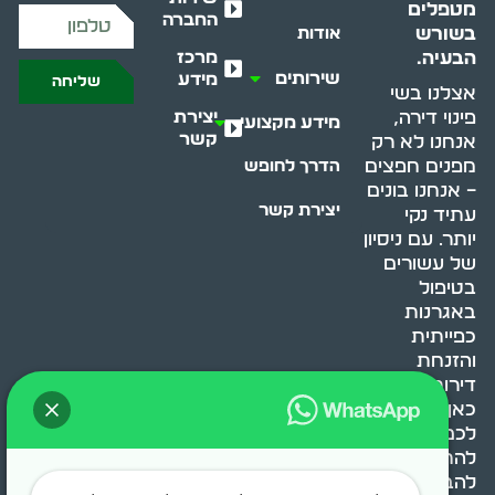
מטפלים
החברה
בשורש
אודות
מרכז
הבעיה.
שירותים
מידע
שליחה
אצלנו בשי
יצירת
פינוי דירה,
מידע מקצועי
קשר
אנחנו לא רק
מפנים חפצים
הדרך לחופש
– אנחנו בונים
יצירת קשר
עתיד נקי
יותר. עם ניסיון
של עשורים
בטיפול
באגרנות
כפייתית
והזנחת
דירות, אנחנו
כאן כדי לעזור
לכם
להתמודד,
להבין ולשנות.