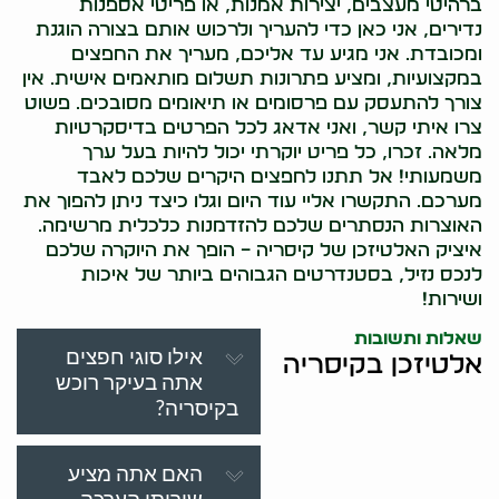
ברהיטי מעצבים, יצירות אמנות, או פריטי אספנות
נדירים, אני כאן כדי להעריך ולרכוש אותם בצורה הוגנת
ומכובדת. אני מגיע עד אליכם, מעריך את החפצים
במקצועיות, ומציע פתרונות תשלום מותאמים אישית. אין
צורך להתעסק עם פרסומים או תיאומים מסובכים. פשוט
צרו איתי קשר, ואני אדאג לכל הפרטים בדיסקרטיות
מלאה. זכרו, כל פריט יוקרתי יכול להיות בעל ערך
משמעותי! אל תתנו לחפצים היקרים שלכם לאבד
מערכם. התקשרו אליי עוד היום וגלו כיצד ניתן להפוך את
האוצרות הנסתרים שלכם להזדמנות כלכלית מרשימה.
איציק האלטיזכן של קיסריה – הופך את היוקרה שלכם
לנכס נזיל, בסטנדרטים הגבוהים ביותר של איכות
ושירות!
שאלות ותשובות
אילו סוגי חפצים
אלטיזכן בקיסריה
אתה בעיקר רוכש
בקיסריה?
האם אתה מציע
שירותי הערכה