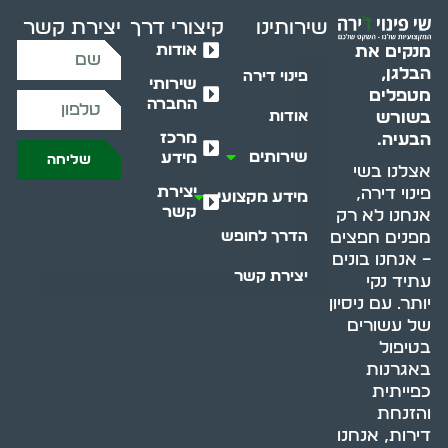
שירותינו
קיצורי דרך
יצירת קשר
אודות
מנקים את
הבלגן,
פינוי דירה
שירותי
מטפלים
החברה
בשורש
אודות
מרכז
הבעיה.
שירותים
מידע
שליחה
אצלנו בשי
יצירת
פינוי דירה,
מידע מקצועי
קשר
אנחנו לא רק
מפנים חפצים
הדרך לחופש
– אנחנו בונים
יצירת קשר
עתיד נקי
יותר. עם ניסיון
של עשורים
בטיפול
באגרנות
כפייתית
והזנחת
דירות, אנחנו