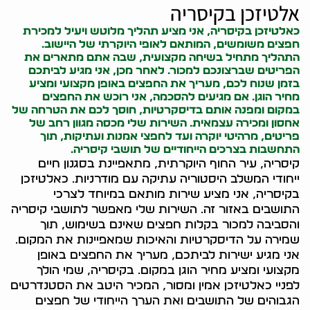
אלטיזכן בקיסריה
כאלטיזכן בקיסריה, אני מציע תהליך מלוטש ויעיל למכירת
חפצים משומשים, המותאם לאופי היוקרתי של היישוב.
התהליך מתחיל בשיחה מקצועית, שבה אתם מתארים את
הפריטים שברצונכם למכור. לאחר מכן, אני מגיע לביתכם
בזמן שנוח לכם, מעריך את החפצים באופן מקצועי ומציע
מחיר הוגן. אם מגיעים להסכמה, אני רוכש את החפצים
במקום ומפנה אותם בדיסקרטיות, חוסך לכם את הטרחה של
אחסון ומכירה עצמאית. השירות שלי מכסה מגוון רחב של
פריטים, מרהיטי יוקרה ועד לחפצי אמנות ועתיקות, תוך
התחשבות בצרכים הייחודיים של תושבי קיסריה.
קיסריה, עיר החוף היוקרתית, מתאפיינת בסגנון חיים
ייחודי המשלב היסטוריה עתיקה עם מודרניות. כאלטיזכן
בקיסריה, אני מציע שירות מותאם במיוחד לצרכי
התושבים באזור זה. השירות שלי מאפשר לתושבי קיסריה
והסביבה למכור בקלות חפצים שאינם בשימוש, תוך
שמירה על הדיסקרטיות והאיכות שמאפיינות את המקום.
אני מגיע ישירות לביתכם, מעריך את החפצים באופן
מקצועי ומציע מחיר הוגן במקום. בקיסריה, שמי הולך
לפניי כאלטיזכן אמין ומסור, המכיר היטב את הסטנדרטים
הגבוהים של התושבים ואת הערך הייחודי של חפצים