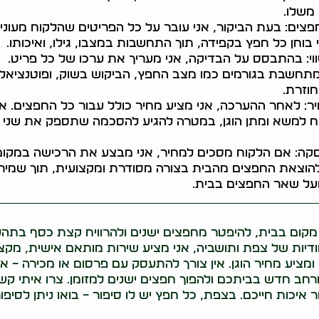
 משלו.
צים: בעת הביקור, אני עובר על כל הפריטים שהלקוח מעוניין
 בוחן כל חפץ בקפידה, תוך התחשבות במצבו, גילו, ואיכותו.
י: בהתבסס על הבדיקה, אני מעריך את ערכו של כל פריט.
חשבת בגורמים כמו מצב החפץ, הביקוש בשוק, ופוטנציאל
וזרת.
: לאחר ההערכה, אני מציע מחיר כולל עבור כל החפצים. אנ
ח למשא ומתן הוגן, במטרה להגיע להסכמה שתספק את שני
קה: אם הלקוח מסכים למחיר, אני מבצע את הרכישה במקום
להוצאת החפצים מהבית בצורה מסודרת ומקצועית, תוך שמיר
על שאר החפצים בבית.
מקום בבית, להיפטר מחפצים ישנים ולהרוויח קצת כסף בתהל
דיות של צפת ותושביה, אני מציע שירות מותאם אישית, מקצו
ומציע מחיר הוגן. אין צורך להתעסק עם פרסום או מכירה – אנ
רחב חדש בביתכם ולהפוך חפצים ישנים למזומן. צרו איתי קש
איכות חייכם. בצפת, כל חפץ יש לו סיפור – בואו ניתן לסיפו