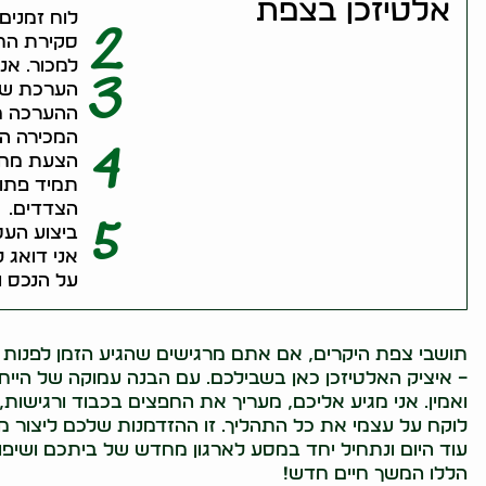
אלטיזכן בצפת
לוח זמנים
2
סקירת החפ
למכור. אני
3
הערכת שוו
ההערכה מת
המכירה הח
4
הצעת מחיר
תמיד פתו
הצדדים.
5
ביצוע העס
אני דואג 
על הנכס ו
תושבי צפת היקרים, אם אתם מרגישים שהגיע הזמן לפנות 
– איציק האלטיזכן כאן בשבילכם. עם הבנה עמוקה של הייחו
ואמין. אני מגיע אליכם, מעריך את החפצים בכבוד ורגישות, 
לוקח על עצמי את כל התהליך. זו ההזדמנות שלכם ליצור מ
עוד היום ונתחיל יחד במסע לארגון מחדש של ביתכם ושיפור 
הללו המשך חיים חדש!