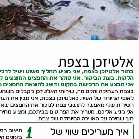
אלטיזכן בצפת
בתור אלטיזכן בצפת, אני מציע תהליך פשוט ויעיל לר
הלקוח. בעת הביקור, אני סוקר את החפצים המוצעים למ
אני מבצע את הרכישה במקום ודואג להוצאת החפצים מ
בצפת העתיקה והקסומה, שירותי האלטיזכן מקבלים משמעות 
לאופי המיוחד של העיר. כאלטיזכן בצפת, אני מבין את הערך
השירות שלי מאפשר לתושבי צפת למכור את החפצים שאינם 
אני מגיע אליכם, מעריך את הפריטים בביתכם, ומציע מחיר הו
תוך שמירה על האווירה המיוחדת של צפת.
1
איך מעריכים שווי של
תיאום הפג
בזמנים הי