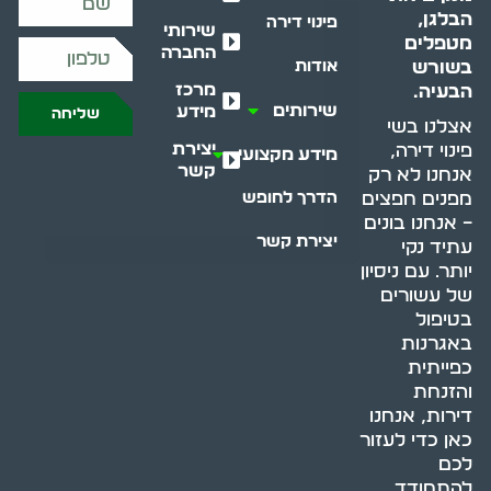
הבלגן,
פינוי דירה
שירותי
מטפלים
החברה
בשורש
אודות
מרכז
הבעיה.
שירותים
מידע
שליחה
אצלנו בשי
יצירת
פינוי דירה,
מידע מקצועי
קשר
אנחנו לא רק
מפנים חפצים
הדרך לחופש
– אנחנו בונים
יצירת קשר
עתיד נקי
יותר. עם ניסיון
של עשורים
בטיפול
באגרנות
כפייתית
והזנחת
דירות, אנחנו
כאן כדי לעזור
לכם
להתמודד,