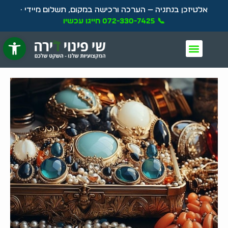
אלטיזכן בנתניה — הערכה ורכישה במקום, תשלום מיידי ·
📞 072-330-7425 חייגו עכשיו
פתח סרגל 