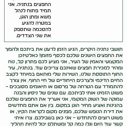
החפצים בנתניה. אני
תמיד פתוח לנהל
משא ומתן הוגן,
במטרה להגיע
להסכמה שתספק
את שני הצדדים.
תושבי נתניה היקרים, הגיע הזמן לרענן את ביתכם ולהפוך
את החפצים הישנים שלכם לכסף מזומן! כאלטיזכן
המקצועי והאמין של העיר, אני מציע לכם פתרון קל, נוח
ומהיר למכירת חפצים שאינכם צריכים עוד. בנתניה, עיר
החוף התוססת שלנו, השירות שלי מותאם במיוחד לקצב
החיים הדינמי ולצרכים הייחודיים של חיי החוף. אין צורך
להתמודד עם הטרחה של פרסום או תיאומים מסובכים –
פשוט הזמינו אותי לביתכם. עם שנים של ניסיון והבנה
עמוקה של השוק המקומי, אני אעריך את החפצים שלכם
בהגינות ואציע מחיר הוגן במקום. בין אם אתם מחדשים
את דירת הנופש שלכם, מפנים מקום לקראת הקיץ, או
פשוט רוצים להתחדש – אני כאן בשבילכם. צרו איתי
קשר עוד היום וגלו כמה קל ומשתלם יכול להיות תהליך