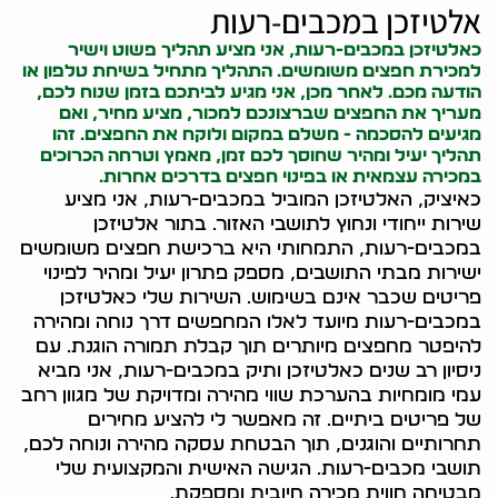
אלטיזכן במכבים-רעות
כאלטיזכן במכבים-רעות, אני מציע תהליך פשוט וישיר
למכירת חפצים משומשים. התהליך מתחיל בשיחת טלפון או
הודעה מכם. לאחר מכן, אני מגיע לביתכם בזמן שנוח לכם,
מעריך את החפצים שברצונכם למכור, מציע מחיר, ואם
מגיעים להסכמה - משלם במקום ולוקח את החפצים. זהו
תהליך יעיל ומהיר שחוסך לכם זמן, מאמץ וטרחה הכרוכים
במכירה עצמאית או בפינוי חפצים בדרכים אחרות.
כאיציק, האלטיזכן המוביל במכבים-רעות, אני מציע
שירות ייחודי ונחוץ לתושבי האזור. בתור אלטיזכן
במכבים-רעות, התמחותי היא ברכישת חפצים משומשים
ישירות מבתי התושבים, מספק פתרון יעיל ומהיר לפינוי
פריטים שכבר אינם בשימוש. השירות שלי כאלטיזכן
במכבים-רעות מיועד לאלו המחפשים דרך נוחה ומהירה
להיפטר מחפצים מיותרים תוך קבלת תמורה הוגנת. עם
ניסיון רב שנים כאלטיזכן ותיק במכבים-רעות, אני מביא
עמי מומחיות בהערכת שווי מהירה ומדויקת של מגוון רחב
של פריטים ביתיים. זה מאפשר לי להציע מחירים
תחרותיים והוגנים, תוך הבטחת עסקה מהירה ונוחה לכם,
תושבי מכבים-רעות. הגישה האישית והמקצועית שלי
מבטיחה חווית מכירה חיובית ומספקת.