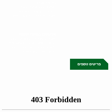
שירותי אלטיזכן בבני ברק
מציעים פתרון יעיל ומהיר
למכירת חפצים משומשים.
איציק, אלטיזכן מומחה באזור
בני ברק,..
אלטיזכן בפתח תקווה
איציק, האלטיזכן המוביל בפתח
תקווה, מציע שירות מקצועי וישיר
לתושבי העיר. כאלטיזכן בפתח
תקווה, אני מגיע ישירות..
פריטים נוספים
0522071171