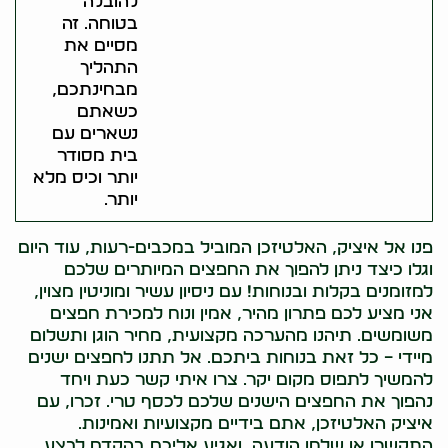
להובלה
בטוחה. זה
מסיים את
התהליך
מבחינתכם,
כשאתם
נשארים עם
בית מסודר
יותר וכיס מלא
יותר.
פנו אל איציק, האלטיזכן המוביל במכבים-רעות, עוד היום
וגלו כיצד ניתן להפוך את החפצים המיותרים שלכם
למזומנים בקלות ובנוחות! עם ניסיון עשיר ומוניטין מצוין,
אני מציע לכם פתרון מהיר, אמין ונוח למכירת חפצים
משומשים. תיהנו מהערכה מקצועית, מחיר הוגן ותשלום
מיידי – כל זאת בנוחות ביתכם. אל תתנו לחפצים ישנים
להמשיך לתפוס מקום יקר. צרו איתי קשר כעת ויחד
נהפוך את החפצים הישנים שלכם לכסף טרי. זכרו, עם
איציק האלטיזכן, אתם בידיים מקצועיות ואמינות.
התקשרו או שלחו הודעה, ואגיע אליכם בהקדם לבצע