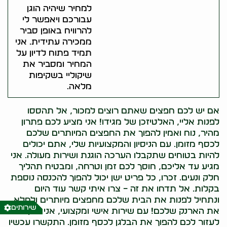
למחיר שיהיה הוגן
עבורכם ויאפשר לי
להרוויח באופן סביר
ממכירה עתידית. אני
תמיד פתוח לדיון על
המחיר ומסביר את
שיקוליי בשקיפות
מלאה.
אם יש לכם חפצים שאתם רוצים למכור, אל תהססו
לפנות אליי, האלטיזכן של מגידו! אני מציע לכם פתרון
מהיר, נוח ואמין להפוך את החפצים המיותרים שלכם
לכסף מזומן. עם הניסיון והמקצועיות שלי, אתם יכולים
להיות בטוחים שתקבלו הערכה הוגנת ושירות מעולה. אני
מגיע עד אליכם, חוסך לכם זמן וטרחה, ומבטיח תהליך
חלק ונעים. זכרו, כל פריט ישן יכול להפוך להכנסה נוספת
בקלות. אל תדחו את זה – צרו איתי קשר עוד היום
ונתחיל לפנות את הבית שלכם מחפצים מיותרים ולמלא
שירותים
את הארנק שלכם! עם שירות אישי ומקצועי, אני כאן כדי
לעזור לכם להפוך את הבלגן לכסף מזומן. התקשרו עכשיו