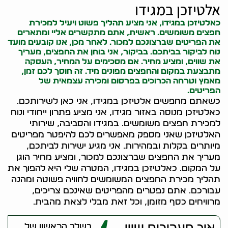
אלטיזכן במגידו
כאלטיזכן במגידו, אני מציע תהליך פשוט ויעיל למכירת
חפצים משומשים. ראשית, אתם מתקשרים אליי ומתארים
את הפריטים שברצונכם למכור. לאחר מכן, אנו קובעים מועד
נוח לביקור בביתכם. בביקור, אני בוחן את החפצים, מעריך
את שווים, ומציע מחיר. אם מסכימים על המחיר, העסקה
מתבצעת במקום והחפצים מפונים מיד. זה חוסך לכם זמן,
מאמץ וטרחה הכרוכים בפרסום ומכירה עצמאית של
הפריטים.
כשאתם מחפשים אלטיזכן במגידו, אני כאן לשירותכם.
כאלטיזכן מנוסה באזור מגידו, אני מציע פתרון ייחודי ונוח
למכירת חפצים משומשים. במגידו והסביבה, שירותי
האלטיזכן שאני מספק מאפשרים לכם להיפטר מפריטים
מיותרים בקלות ובמהירות. אני מגיע ישירות לביתכם,
מעריך את החפצים שברצונכם למכור, ומציע מחיר הוגן
על המקום. כאלטיזכן במגידו, המטרה שלי היא להפוך את
תהליך מכירת החפצים המשומשים לחוויה פשוטה ומהנה
עבורכם. אתם נפטרים מהפריטים שאינכם צריכים,
מרוויחים כסף מזומן, וכל זאת מבלי לצאת מהבית.
איך מעריכים שווי
בשלב הראשון של