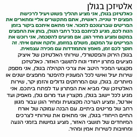
אלטיזכן בגולן
כאלטיזכן בגולן, אני מציע תהליך פשוט ויעיל לרכישת
חפצים יד שנייה. ראשית, אתם מתקשרים אליי ומתארים את
הפריטים שברצונכם למכור. אני מתאם איתכם ביקור בזמן
הנוח לכם, מגיע לביתכם בכל רחבי הגולן, בוחן את החפצים
במקום ומציע מחיר הוגן. אם מגיעים להסכמה, אני רוכש את
הפריטים על המקום, משלם במזומן, ולוקח אותם איתי. זה
חוסך לכם זמן, מאמץ והתמודדות עם מכירה עצמאית.
בגולן הירוק והפסטורלי, שירותי האלטיזכן של איציק
מציעים פתרון ייחודי ונוח לתושבי האזור. כאלטיזכן
מקצועי המכיר היטב את צרכי הקהילה בגולן, אני מספק
שירות יעיל ואישי לכל המעוניין להיפטר מחפצים ישנים או
מיותרים. בגולן, שם המרחקים גדולים והזמן יקר, שירות
האלטיזכן שלי מביא את הפתרון עד לפתח ביתכם. אני
מגיע לכל יישוב בגולן, מקצרין ועד מרום גולן, מאפיק ועד
אורטל, ומציע הערכה מקצועית ומחיר הוגן עבור מגוון
רחב של פריטים ביתיים. עם הבנה עמוקה של אורח
החיים הייחודי בגולן, אני מתאים את שירותיי לצרכים
המיוחדים של תושבי האזור, מציע גמישות בזמני הגעה
ומחויבות לשירות אמין ומהיר.