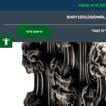
Shay1gold@gmail
רת קשר
תיאום פינוי
פתח סרג