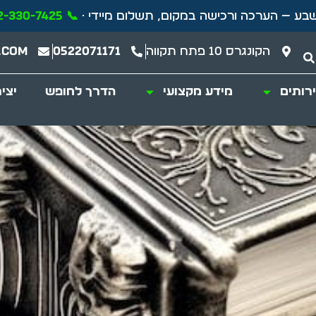
בע — הערכה ורכישה במקום, תשלום מיידי ·
📞 072-330-7425 חייגו עכשיו
הקונגרס 10 פתח תקווה
0522071171
.com
רותים
מידע מקצועי
הדרך לחופש
יצי