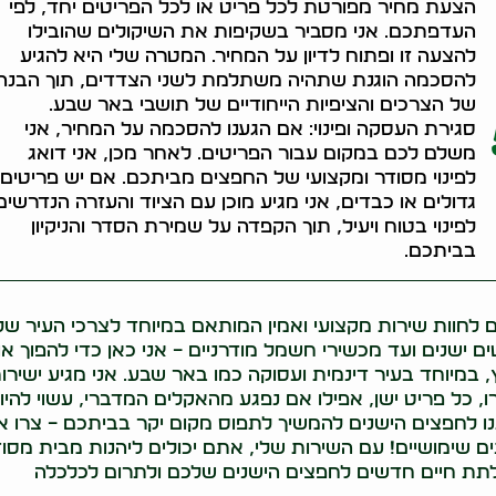
הצעת מחיר מפורטת לכל פריט או לכל הפריטים יחד, לפי
העדפתכם. אני מסביר בשקיפות את השיקולים שהובילו
להצעה זו ופתוח לדיון על המחיר. המטרה שלי היא להגיע
להסכמה הוגנת שתהיה משתלמת לשני הצדדים, תוך הבנה
של הצרכים והציפיות הייחודיים של תושבי באר שבע.
סגירת העסקה ופינוי: אם הגענו להסכמה על המחיר, אני
משלם לכם במקום עבור הפריטים. לאחר מכן, אני דואג
לפינוי מסודר ומקצועי של החפצים מביתכם. אם יש פריטים
גדולים או כבדים, אני מגיע מוכן עם הציוד והעזרה הנדרשים
לפינוי בטוח ויעיל, תוך הקפדה על שמירת הסדר והניקיון
בביתכם.
 לחוות שירות מקצועי ואמין המותאם במיוחד לצרכי העיר שלנ
 ישנים ועד מכשירי חשמל מודרניים – אני כאן כדי להפוך א
 במיוחד בעיר דינמית ועסוקה כמו באר שבע. אני מגיע ישירו
, כל פריט ישן, אפילו אם נפגע מהאקלים המדברי, עשוי להיו
נו לחפצים הישנים להמשיך לתפוס מקום יקר בביתכם – צרו אי
ים שימושיים! עם השירות שלי, אתם יכולים ליהנות מבית מסו
די לתת חיים חדשים לחפצים הישנים שלכם ולתרום לכלכלה