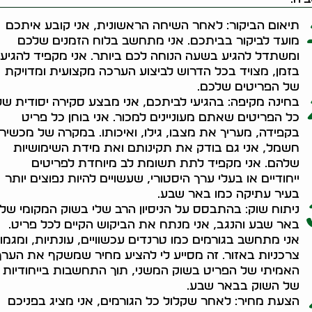
תיאום הביקור: לאחר השיחה הראשונית, אני קובע איתכם
מועד לביקור בביתכם. אני מתחשב בלוח הזמנים שלכם
ומשתדל להגיע בשעה הנוחה לכם ביותר. אני מקפיד להגיע
בזמן, מצויד בכל הדרוש לביצוע הערכה מקצועית ומדויקת
של הפריטים שלכם.
בחינה מקיפה: בהגיעי לביתכם, אני מבצע סקירה יסודית של
כל הפריטים שאתם מעוניינים למכור. אני בוחן כל פריט
בקפידה, מעריך את מצבו, גילו, ואיכותו. במקרה של מכשירי
חשמל, אני גם בודק את תקינותם ואת מידת השימושיות
שלהם. אני מקפיד לתת תשומת לב מיוחדת לפריטים
ייחודיים או בעלי ערך היסטורי, שעשויים להיות נפוצים יותר
בעיר עתיקה כמו באר שבע.
ניתוח שוק: בהתבסס על הניסיון הרב שלי בשוק המקומי של
באר שבע והנגב, אני מנתח את הביקוש הקיים לכל פריט.
אני מתחשב בגורמים כמו טרנדים עכשוויים, עונתיות, ומגמו
צרכניות באזור. זה מסייע לי להציע מחיר שמשקף את הערך
האמיתי של הפריט בשוק המשני, תוך התחשבות בייחודיות
של השוק בבאר שבע.
הצעת מחיר: לאחר שקלול כל הגורמים, אני מציג בפניכם