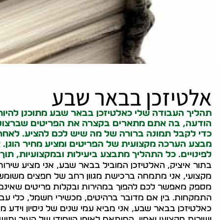
אלטיזכן בבאר שבע
תהליך העבודה שלי כאלטיזכן בבאר שבע מתוכנן להיות 
הודעה, בה אתם מתארים בקצרה את הפריטים שברצונכם
כדי לקבל תמונה ברורה של מה שיש לכם להציע. לאחר מ
מבצע הערכה מקצועית של הפריטים ומציע מחיר הוגן. 
לפינויים. כל התהליך מתבצע ביעילות ובמקצועיות, תו
בתור איציק, האלטיזכן המוביל בבאר שבע, אני מציע שירות 
מקצועי, אני מתמחה ברכישת מגוון רחב של חפצים משומשי
מספק מאפשר לכם להפוך במהירות ובקלות פריטים שאינם 
התמקחות. בין אם מדובר ברהיטים, מכשירי חשמל, כלי עבודה,
כאלטיזכן בבאר שבע, אני מביא עמי שנים של ניסיון וידע 
ושירות מקצועי ואמין, המותאם לאופי הייחודי של העיר ותושב