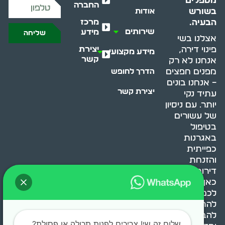
מטפלים
החברה
בשורש
אודות
מרכז
הבעיה.
שירותים
מידע
שליחה
אצלנו בשי
יצירת
פינוי דירה,
מידע מקצועי
קשר
אנחנו לא רק
מפנים חפצים
הדרך לחופש
– אנחנו בונים
יצירת קשר
עתיד נקי
יותר. עם ניסיון
של עשורים
בטיפול
באגרנות
כפייתית
והזנחת
דירות, אנחנו
כאן כדי לעזור
לכם
להתמודד,
להבין ולשנות.
שלום זה שי! צריכים לפנות תכולה או פסולת?