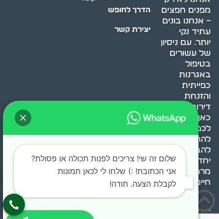
מפנים חפצים
הדרך לחופש
– אנחנו בונים
יצירת קשר
עתיד נקי
יותר. עם ניסיון
של עשורים
בטיפול
באגרנות
כפייתית
והזנחת
דירות, אנחנו
כאן כדי לעזור
לכם
להתמודד,
להבין ולשנות.
שלום זה שי! צריכים לפנות תכולה או פסולת?
יחד, ניצור
אני הכתובת! :) שלחו לי לכאן תמונות
מרחב
חיים בריא ומאוזן.
לקבלת הצעה. תודה!
בוסט מדיה © 2024 כל
0522071171