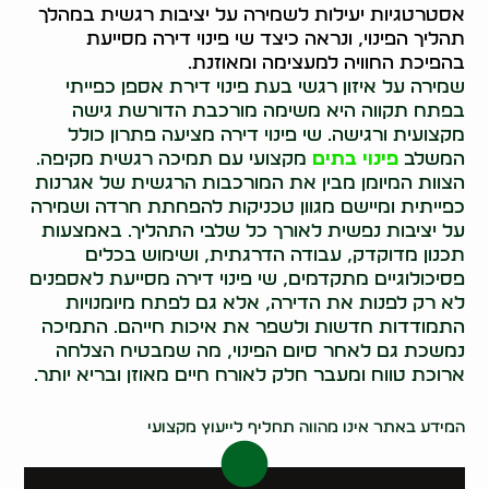
אסטרטגיות יעילות לשמירה על יציבות רגשית במהלך
תהליך הפינוי, ונראה כיצד שי פינוי דירה מסייעת
בהפיכת החוויה למעצימה ומאוזנת.
שמירה על איזון רגשי בעת פינוי דירת אספן כפייתי
בפתח תקווה היא משימה מורכבת הדורשת גישה
מקצועית ורגישה. שי פינוי דירה מציעה פתרון כולל
המשלב
פינוי בתים
מקצועי עם תמיכה רגשית מקיפה.
הצוות המיומן מבין את המורכבות הרגשית של אגרנות
כפייתית ומיישם מגוון טכניקות להפחתת חרדה ושמירה
על יציבות נפשית לאורך כל שלבי התהליך. באמצעות
תכנון מדוקדק, עבודה הדרגתית, ושימוש בכלים
פסיכולוגיים מתקדמים, שי פינוי דירה מסייעת לאספנים
לא רק לפנות את הדירה, אלא גם לפתח מיומנויות
התמודדות חדשות ולשפר את איכות חייהם. התמיכה
נמשכת גם לאחר סיום הפינוי, מה שמבטיח הצלחה
ארוכת טווח ומעבר חלק לאורח חיים מאוזן ובריא יותר.
0522071171
המידע באתר אינו מהווה תחליף לייעוץ מקצועי