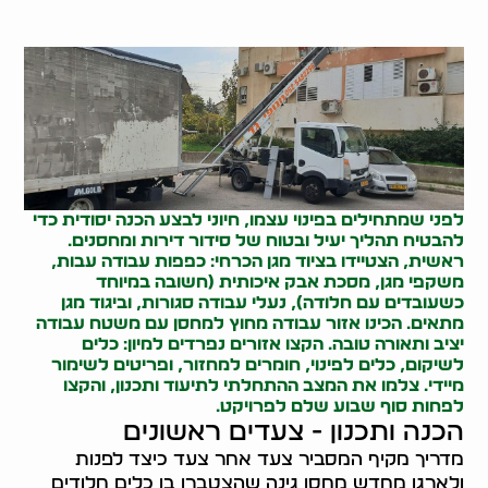
לפני שמתחילים בפינוי עצמו, חיוני לבצע הכנה יסודית כדי
להבטיח תהליך יעיל ובטוח של
סידור דירות
ומחסנים.
ראשית, הצטיידו בציוד מגן הכרחי: כפפות עבודה עבות,
משקפי מגן, מסכת אבק איכותית (חשובה במיוחד
כשעובדים עם חלודה), נעלי עבודה סגורות, וביגוד מגן
מתאים. הכינו אזור עבודה מחוץ למחסן עם משטח עבודה
יציב ותאורה טובה. הקצו אזורים נפרדים למיון: כלים
לשיקום, כלים לפינוי, חומרים למחזור, ופריטים לשימור
מיידי. צלמו את המצב ההתחלתי לתיעוד ותכנון, והקצו
לפחות סוף שבוע שלם לפרויקט.
הכנה ותכנון - צעדים ראשונים
מדריך מקיף המסביר צעד אחר צעד כיצד לפנות
ולארגן מחדש מחסן גינה שהצטברו בו כלים חלודים