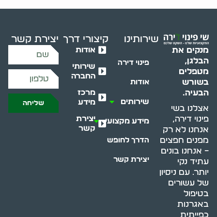
שירותינו
קיצורי דרך
יצירת קשר
אודות
מנקים את
הבלגן,
פינוי דירה
שירותי
מטפלים
החברה
בשורש
אודות
מרכז
הבעיה.
שירותים
מידע
שליחה
אצלנו בשי
יצירת
פינוי דירה,
מידע מקצועי
קשר
אנחנו לא רק
מפנים חפצים
הדרך לחופש
– אנחנו בונים
יצירת קשר
עתיד נקי
יותר. עם ניסיון
של עשורים
בטיפול
באגרנות
כפייתית