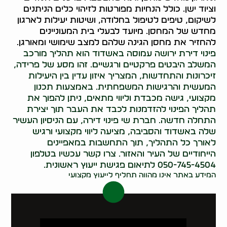
וציוד ישן. כולל הנחיות מפורטות לזיהוי כלים הניתנים
לשיקום, טיפים לטיפול בחלודה, ושיטות יעילות לארגון
מחדש של המחסן. מיועד לבעלי בית המעוניינים
להחזיר את מחסן הגינה שלהם למצב שימושי ומאורגן.
פינוי דירת ירושה עמוסה באשדוד הוא תהליך מורכב
המשלב היבטים פרקטיים ורגשיים. זהו מסע של פרידה,
זיכרונות והתחדשות, המצריך איזון עדין בין היעילות
המעשית והרגישות המשפחתית. באמצעות תכנון
מקצועי, גישה מכבדת וליווי מתאים, ניתן להפוך את
תהליך הפינוי להזדמנות לכבד את העבר תוך יצירת
התחלה חדשה. חברת שי פינוי דירה, עם הניסיון העשיר
שלה באשדוד והסביבה, מציעה ליווי מקצועי ורגיש
לאורך כל התהליך, תוך התחשבות במאפיינים
הייחודיים של העיר והאזור. צרו קשר עכשיו בטלפון
050-745-4504 לתיאום פגישת ייעוץ ראשונית.
המידע באתר אינו מהווה תחליף לייעוץ מקצועי