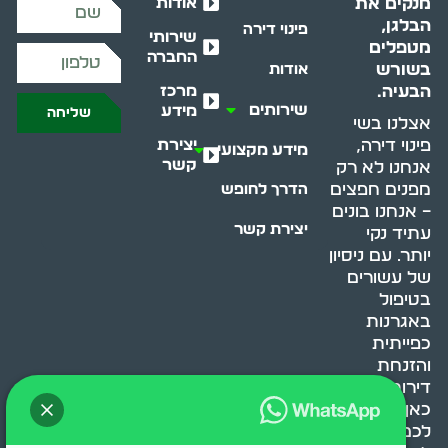
אודות
מנקים את
הבלגן,
פינוי דירה
שירותי
מטפלים
החברה
בשורש
אודות
מרכז
הבעיה.
שירותים
מידע
שליחה
אצלנו בשי
יצירת
פינוי דירה,
מידע מקצועי
קשר
אנחנו לא רק
מפנים חפצים
הדרך לחופש
– אנחנו בונים
יצירת קשר
עתיד נקי
יותר. עם ניסיון
של עשורים
בטיפול
באגרנות
כפייתית
והזנחת
דירות, אנחנו
כאן כדי לעזור
לכם