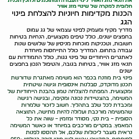
את תנאי מזג האוויר לימי העבודה המתוכננים ולהכין תכנית
חלופית למקרה של שינויי מזג אוויר
הכנות מקדימות חיוניות להצלחת פינוי
הגג
מדריך מקיף ומעמיק לפינוי עצמאי של גג עמוס
בחפצים ישנים, כולל טיפים מקצועיים, הנחיות בטיחות
חשובות, וטכניקות מוכחות מניסיון של שלושים שנות
עבודה בתחום. המדריך כולל התייחסות מיוחדת
לאתגרים הייחודיים של פינוי גגות, כולל התמודדות עם
תנאי מזג אוויר, בטיחות בגובה, והטיפול הנכון בחפצים
ישנים
פינוי בית מוזנח בכפר הוא משימה מאתגרת שדורשת
תכנון מדוקדק, סבלנות אינסופית וגישה שיטתית
ומקצועית. המפתח להצלחה טמון בהבנת הייחודיות של
המשימה, בהצטיידות נכונה ומקיפה, ובגישה רגישה
ומכבדת לכל שלב בתהליך. חשוב לזכור שלמרות
שהמשימה מורכבת ועלולה להיות מתישה, התוצאה
הסופית – בית נקי, מסודר ומזמין – שווה את כל
המאמץ. במקרים מורכבים במיוחד או כאשר המשימה
נראית מעבר ליכולות שלכם, אל תהססו לפנות