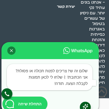
– אנחנו בונים
יצירת קשר
עתיד נקי
יותר. עם ניסיון
של עשורים
בטיפול
באגרנות
כפייתית
והזנחת
דירות, אנחנו
כאן כדי לעזור
לכם
להתמודד,
להבין ולשנות.
שלום זה שי! צריכים לפנות תכולה או פסולת?
יחד, ניצור
אני הכתובת! :) שלחו לי לכאן תמונות
מרחב
חיים בריא ומאוזן.
לקבלת הצעה. תודה!
בוסט מדיה © 2024 כל
התחלת שיחה
הזכויות שמורות.