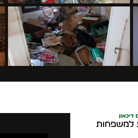
 דיכאון
יע למשפחות