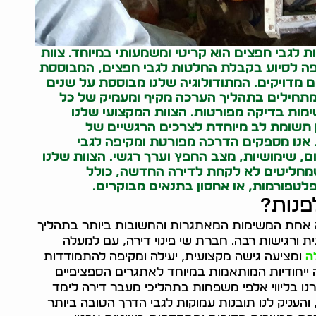
 לגבי חפצים הוא קריטי ומשמעותי במיוחד. צוות
יפה לסיוע בקבלת החלטות לגבי חפצים, המבוססת
ים מדויקים. המתודולוגיה שלנו מבוססת על שנים
 מתחילים בתהליך הערכה מקיף ומעמיק של כל
מות בדיקה מפורטות. הצוות המקצועי שלנו
ן תשומת לב מיוחדת לצרכים הרגשיים של
 אנו מספקים הדרכה מפורטת ומקיפה לגבי
ם, שימושיות, מצב החפץ וערך רגשי. הצוות שלנו
 שמחליטים לא לקחת לדירה החדשה, כולל
לטפורמות, או אחסון בתנאים מבוקרים.
פנות?
א אחת המשימות המאתגרות והחשובות ביותר בתהליך
 ורגישות רבה. חברת שי פינוי דירה, עם למעלה
ה
ומציעה גישה מקצועית, יעילה ומקיפה להתמודדות
 ייחודיות המותאמות במיוחד לאתגרים הספציפיים
ברנו בליווי אלפי משפחות בתהליכי מעבר דירה לימד
והעניק לנו תובנות עמוקות לגבי הדרך הטובה ביותר