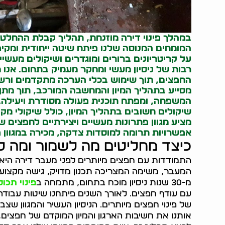
במהלך
פינוי דירה מוזנחת
, תהליך קבלת ההחלטות
המומחים המנוסה שלנו פיתח שיטה ייחודית ומק
על קריטריונים ברורים ומוגדרים ושיקולים מעשי
רבות של ניסיון מעשי ומחקר מעמיק בתחום. אנו
החפצים, תוך שימוש בכלי הערכה מתקדמים ורשי
מסייע בתהליך המיון והמחשבה המורכב, תוך מת
המשפחה, ומפתח תוכנית פעולה מסודרת ויעילה.
שיקולים חשובים בתהליך המיון, כולל שיקולי מקו
מציע מגוון פתרונות מעשיים ויצירתיים לחפצים
אפשרויות תרומה למוסדות צדקה, מכירה במגוון פ
כיצד מחליטים מה לשמור ומה ל
התמודדות עם חפצים מיותרים לפני מעבר דירה הי
המעבר, משימה המצריכה תכנון מדויק, גישה מקצועית
מ-30 שנות ניסיון מוכח בתחום, מתמחה ב
פינוי תכול
עם עודף חפצים. לאורך השנים פיתחנו שיטות עבודה
של פינוי חפצים מיותרים. הניסיון העשיר והמגוון שצ
אותנו את חשיבות הארגון והמיון המוקדם של חפצים, 