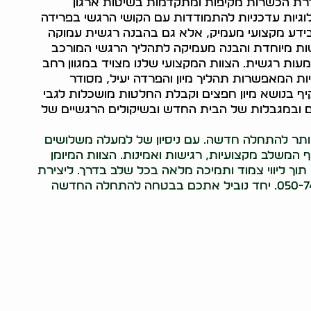
דרת הכשרות מקיפות ומתקדמות בשיטות ארגון
כולוגיות עדכניות להתמודדות עם הקושי הרגשי בפרידה
בידע מקצועי מעמיק, אלא גם בהבנה רגשית עמוקה
שות מיוחדת והבנה מעמיקה לתהליך הרגשי המורכב
ות רגשית. הצוות המקצועי שלנו מצויד במגוון רחב
ות המאפשרות תהליך מיון והפרדה יעיל, מסודר
קיף בנושא מיון חפצים וקבלת החלטות מושכלות לגבי
 ובמגבלות של הבית החדש ובשיקולים הרגשיים של
ביותר להתחלה חדשה. עם ניסיון של למעלה משלושים
 המשלב מקצועיות, רגישות ואמינות. הצוות המיומן
 תוך ליווי צמוד ותמיכה מלאה בכל שלב בדרך. ליצירת
קשר וקבלת ייעוץ מקצועי, אנא התקשרו ל-050-745-4504. יחד נוביל אתכם בבטחה להתחלה החדשה