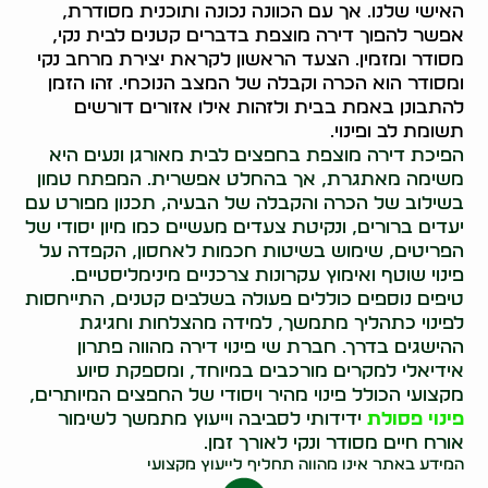
האישי שלנו. אך עם הכוונה נכונה ותוכנית מסודרת,
אפשר להפוך דירה מוצפת בדברים קטנים לבית נקי,
מסודר ומזמין. הצעד הראשון לקראת יצירת מרחב נקי
ומסודר הוא הכרה וקבלה של המצב הנוכחי. זהו הזמן
להתבונן באמת בבית ולזהות אילו אזורים דורשים
תשומת לב ופינוי.
הפיכת דירה מוצפת בחפצים לבית מאורגן ונעים היא
משימה מאתגרת, אך בהחלט אפשרית. המפתח טמון
בשילוב של הכרה והקבלה של הבעיה, תכנון מפורט עם
יעדים ברורים, ונקיטת צעדים מעשיים כמו מיון יסודי של
הפריטים, שימוש בשיטות חכמות לאחסון, הקפדה על
פינוי שוטף ואימוץ עקרונות צרכניים מינימליסטיים.
טיפים נוספים כוללים פעולה בשלבים קטנים, התייחסות
לפינוי כתהליך מתמשך, למידה מהצלחות וחגיגת
ההישגים בדרך. חברת שי פינוי דירה מהווה פתרון
אידיאלי למקרים מורכבים במיוחד, ומספקת סיוע
מקצועי הכולל פינוי מהיר ויסודי של החפצים המיותרים,
פינוי פסולת
ידידותי לסביבה וייעוץ מתמשך לשימור
אורח חיים מסודר ונקי לאורך זמן.
המידע באתר אינו מהווה תחליף לייעוץ מקצועי