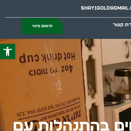
Shay1gold@gmail
רת קשר
תיאום פינוי
פתח סרג
חים בהתנהלות עם