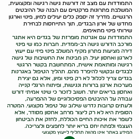
התמודדות עם מצב זה דורשת גישה רגישה ומקצועית,
המשלבת פתרונות פרקטיים עם הבנה של ההיבטים
הרגשיים. מדריך זה יספק כלים יעילים למיון, פינוי וארגון
מחדש של ארון הבגדים, תוך התייחסות לבחירת
שירותי פינוי מתאימים.
התמודדות עם אגרנות מופרזת של בגדים היא אתגר
מורכב הדורש גישה רב-ממדית. חברות כמו שי פינוי
דירה מציעות פתרון מקיף המשלב פינוי פיזי עם ייעוץ
לארגון ואחסון יעיל. הן מבינות את החשיבות של גישה
רגישה ומותאמת אישית, המתחשבת בקשר הרגשי
לבגדים ובקושי להיפרד מהם. תהליך הטיפול באגרנות
בגדים צריך לכלול לא רק פינוי ומיון, אלא גם יצירת
מערכות ארגון ברורות ונגישות, ופיתוח הרגלי קנייה
ואחסון בריאים יותר. חשוב לזכור כי שינוי אמיתי דורש
עבודה על ההיבטים הפסיכולוגיים של ההפרעה,
ולעתים קרובות נדרש שילוב של טיפול מקצועי. המטרה
הסופית היא לא רק ליצור מרחב אחסון מסודר, אלא
לשפר את איכות החיים הכוללת, לחזק את הביטחון
העצמי ולפתח יחס בריא יותר לחפצים ולצריכה.
המידע באתר אינו מהווה תחליף לייעוץ מקצועי