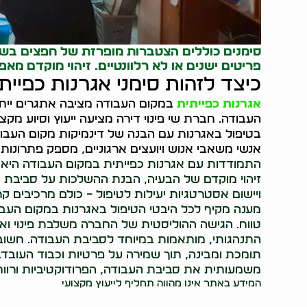
סימנים כוללים הצטברות מופרזת של חפצים בשטח 
פריטים ישנים או לא רלוונטיים. זיהוי מוקדם מא
כיצד לזהות סימני אגרנות כפיי
אגרנות כפייתית
במקום העבודה מציבה אתגרים ייחו
העבודה. חברת שי פינוי דירה מציעה ייעוץ וסיוע מ
בטיפול באגרנות עם הבנה של דינמיקות מקום העבוד
אנשי משאבי אנוש ויועצים ארגוניים, מספק פתרונו
התמודדות עם אגרנות כפייתית במקום העבודה היא א
זיהוי מוקדם של הבעיה, הבנת ההשלכות על סביבת 
ויישום אסטרטגיות יעילות לטיפול – כולם מרכיבים ק
מענה מקיף לכל היבטי הטיפול באגרנות במקום העבו
טווח. הגישה ההוליסטית של החברה משלבת פינוי וארג
התנהגותי, מותאמות במיוחד לסביבת העבודה. חשוב
תומכת ומבינה, תוך שמירה על פרטיות וכבוד העובד
משמעותית את סביבת העבודה, הפרודוקטיביות ורווח
המידע באתר אינו מהווה תחליף לייעוץ מקצועי