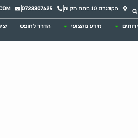
הקונגרס 10 פתח תקווה
0723307425
.com
רותים
מידע מקצועי
הדרך לחופש
יצי
ית של עמית לעבודה: 