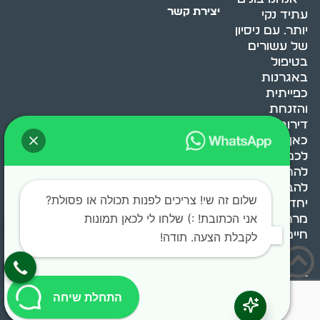
יצירת קשר
עתיד נקי
יותר. עם ניסיון
של עשורים
בטיפול
באגרנות
כפייתית
והזנחת
דירות, אנחנו
כאן כדי לעזור
לכם
להתמודד,
להבין ולשנות.
שלום זה שי! צריכים לפנות תכולה או פסולת?
יחד, ניצור
אני הכתובת! :) שלחו לי לכאן תמונות
מרחב
חיים בריא ומאוזן.
לקבלת הצעה. תודה!
בוסט מדיה © 2024 כל
התחלת שיחה
הזכויות שמורות.