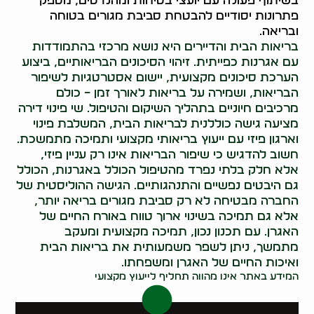
בשיתוף פעולה עם יועצי בטיחות ומהנדסים, מספק
פתרונות יסודיים להבטחת סביבת מגורים בטוחה
ובריאה.
בריאות הבית והדיירים היא נושא מרכזי בהתמודדות
עם אגרנות כפייתית. זיהוי הסיכונים הבריאותיים, ביצוע
הערכת סיכונים מקצועית, יישום אסטרטגיות לשיפור
הבריאות, ושמירה על בריאות לאורך זמן – כולם
מרכיבים חיוניים בתהליך השיקום והטיפול. שי פינוי דירה
מציעה גישה כוללנית לבריאות הבית, המשלבת פינוי
וארגון פיזי עם ייעוץ בריאותי מקצועי ותמיכה מתמשכת.
חשוב להדגיש כי שיפור הבריאות אינו רק עניין פיזי,
אלא חלק בלתי נפרד מהטיפול הכולל באגרנות, הכולל
גם היבטים נפשיים והתנהגותיים. הגישה ההוליסטית של
החברה מבטיחה לא רק סביבת מגורים בריאה יותר,
אלא גם תמיכה בשינוי ארוך טווח באורח החיים של
האגרן. עם תכנון נכון, תמיכה מקצועית ומעקב
מתמשך, ניתן לשפר משמעותית את בריאות הבית
ואיכות החיים של האגרן ומשפחתו.
המידע באתר אינו מהווה תחליף לייעוץ מקצועי