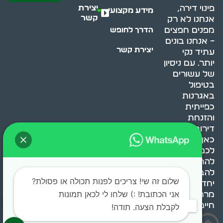
יצירת
פינוי דירה,
מידע מקצועי
קשר
אנחנו לא רק
מפנים חפצים
הדרך לחופש
– אנחנו בונים
יצירת קשר
עתיד נקי
יותר. עם ניסיון
של עשורים
בטיפול
באגרנות
כפייתית
והזנחת
דירות, אנחנו
כאן כדי לעזור
לכם
להתמודד,
להבין ולשנות.
שלום זה שי! צריכים לפנות תכולה או פסולת?
יחד, ניצור
אני הכתובת! :) שלחו לי לכאן תמונות
מרחב
חיים בריא ומאוזן.
לקבלת הצעה. תודה!