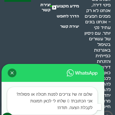
יצירת
פינוי דירה,
מידע מקצועי
קשר
אנחנו לא רק
מפנים חפצים
הדרך לחופש
– אנחנו בונים
יצירת קשר
עתיד נקי
יותר. עם ניסיון
של עשורים
בטיפול
באגרנות
כפייתית
והזנחת
דירות, אנחנו
כאן כדי לעזור
לכם
להתמודד,
להבין ולשנות.
שלום זה שי! צריכים לפנות תכולה או פסולת?
יחד, ניצור
אני הכתובת! :) שלחו לי לכאן תמונות
מרחב
חיים בריא ומאוזן.
לקבלת הצעה. תודה!