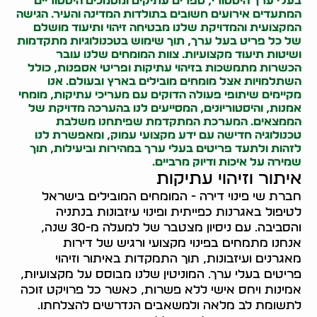
בעלי ערך היסטורי, ספרים עתיקים ומסמכים היסטוריים
המתעדים אירועים חשובים בתולדות המדינה והעיר. הגישה
המקצועית והמדויקת שלנו מבטיחה זיהוי ותיעוד מושלם
של כל פריט בעל ערך, תוך שימוש בטכנולוגיות מתקדמות
ושיטות תיעוד מקצועיות. צוות המומחים שלנו עובר
הכשרות מתמשכות בזיהוי עתיקות ופריטי אספנות, כולל
השתלמויות אצל מומחים מובילים בארץ ובעולם. אנו
מקיימים שיתופי פעולה הדוקים עם מעריכי עתיקות, מומחי
אמנות, והיסטוריונים, המסייעים לנו בהערכה מדויקת של
הממצאים. המערכת המתקדמת שפיתחנו משלבת
טכנולוגיה חדישה עם ידע מקצועי עמוק, ומאפשרת לנו
לזהות ולתעד פריטים בעלי ערך במהירות וביעילות, תוך
שמירה על איכות ודיוק מרביים.
איתור וזיהוי עתיקות
חברת שי פינוי דירה - המומחים המובילים בישראל
לטיפול באגרנות כפייתית ופינוי עיזבונות בנתניה
והסביבה. עם ניסיון מצטבר של למעלה מ-30 שנה,
אנחנו מתמחים בפינוי מקצועי ורגיש של דירות
מאגרנים ועיזבונות, תוך התמקדות באיתור וזיהוי
פריטים בעלי ערך. המוניטין שלנו מבוסס על מקצועיות,
אמינות ויחס אישי ללא פשרות, כאשר כל פרויקט זוכה
לתשומת לב מלאה ולמשאבים הנדרשים להצלחתו.