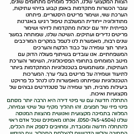
הצוות המקצועי שלנו, הכולל מומחים מתחומים שונים,
עובר הכשרות מתקדמות באופן קבוע בזיהוי עתיקות,
הערכת שווי, ושימור פריטים היסטוריים. פיתחנו
מתודולוגיה ייחודית המשלבת טיפול רגיש באגרנות
כפייתית יחד עם יכולות מתקדמות לזיהוי ושימור
פריטים נדירים ועתיקים. השיטה שלנו, שפותחה במשך
שנים רבות, מאפשרת לנו לטפל במקרים המורכבים
ביותר תוך שמירה על כבוד הלקוח והערכים
המשפחתיים. אנו עובדים בשיתוף פעולה הדוק עם
מיטב המומחים בתחומי הפסיכולוגיה, השימור והערכת
העתיקות, ומשתמשים בטכנולוגיות המתקדמות ביותר
לתיעוד ושמירה על פריטים בעלי ערך. המערכות
הטכנולוגיות שפיתחנו מאפשרות לנו לנהל כל פרויקט
ביעילות מרבית, תוך שמירה על סטנדרטים גבוהים של
מקצועיות ואיכות.
התחלה חדשה עם שי פינוי דירה היא הרבה יותר מסתם
פינוי פיזי של חפצים. זהו תהליך מקיף של שינוי וצמיחה,
המלווה בתמיכה מקצועית ואנושית מהצוות המנוסה
שלנו (050-745-4504). אנחנו מאמינים שכל אדם ראוי
להתחלה חדשה ומכובדת, ומחויבים לספק את הכלים,
התמיכה והליווי הדרושים להצלחת התהליך. עם הניסיון