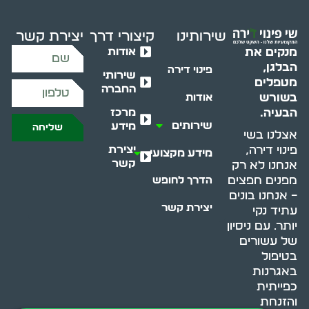
שירותינו
קיצורי דרך
יצירת קשר
אודות
מנקים את
הבלגן,
פינוי דירה
שירותי
מטפלים
החברה
בשורש
אודות
מרכז
הבעיה.
שירותים
מידע
שליחה
אצלנו בשי
יצירת
פינוי דירה,
מידע מקצועי
קשר
אנחנו לא רק
מפנים חפצים
הדרך לחופש
– אנחנו בונים
יצירת קשר
עתיד נקי
יותר. עם ניסיון
של עשורים
בטיפול
באגרנות
כפייתית
והזנחת