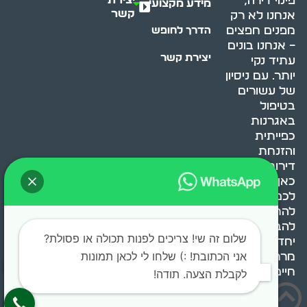
פינוי דירה,
מידע מקצועי
קשר
אנחנו לא רק
מפנים חפצים
הדרך לחופש
– אנחנו בונים
יצירת קשר
עתיד נקי
יותר. עם ניסיון
של עשורים
בטיפול
באגרנות
כפייתית
והזנחת
דירות, אנחנו
כאן כדי לעזור
לכם
להתמודד,
להבין ולשנות.
שלום זה שי! צריכים לפנות תכולה או פסולת?
יחד, ניצור
אני הכתובת! :) שלחו לי לכאן תמונות
מרחב
חיים בריא ומאוזן.
לקבלת הצעה. תודה!