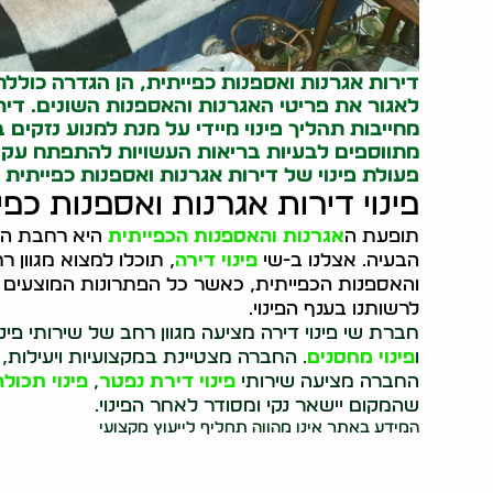
דירות אגרנות ואספנות כפייתית, הן הגדרה כולל
לאגור את פריטי האגרנות והאספנות השונים. דיר
מחייבות תהליך פינוי מיידי על מנת למנוע נזקים
מתווספים לבעיות בריאות העשויות להתפתח עקב 
פעולת פינוי של דירות
אגרנות
ואספנות כפייתית 
פינוי דירות אגרנות ואספנות כפ
תופעת ה
אגרנות והאספנות הכפייתית
היא רחבת הי
הבעיה. אצלנו ב-שי
פינוי דירה
, תוכלו למצוא מגוון
והאספנות הכפייתית, כאשר כל הפתרונות המוצעים על
לרשותנו בענף הפינוי.
חברת שי פינוי דירה מציעה מגוון רחב של שירותי פינו
ו
פינוי מחסנים
. החברה מצטיינת במקצועיות ויעילות,
החברה מציעה שירותי
פינוי דירת נפטר
,
פינוי תכולה
שהמקום יישאר נקי ומסודר לאחר הפינוי.
המידע באתר אינו מהווה תחליף לייעוץ מקצועי