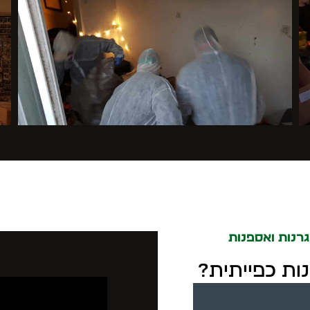
רנות ואספנות
נות כפייתית?