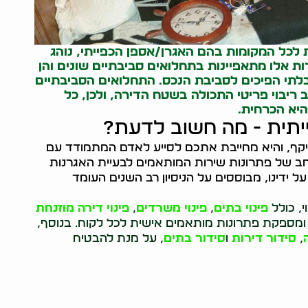
ת לכל המקומות בהם האגרן/אספן הכפייתי, נוהג
ות אלו מתאפיינות בתחלואים סביבתיים שונים והן
 בלתי הפיכים לסביבת הנכס. התחלואים הסביבתיים
ריבוי פריטי התכולה בשטח הדירה, ולכן, כל
היא הכרחית.
ייתית - מה חשוב לדעת?
קף, והיא מחייבת אתכם לסייע לאדם המתמודד עם
 רחב של פתרונות שירות המותאמים לבעיית האגרנות
 ידינו, מבוססים על הניסיון רב השנים העומד
י, כולל
פינוי בתים
,
פינוי משרדים
,
פינוי דירה מוזנחת
 ומספקת פתרונות מותאמים אישית לכל לקוח. בנוסף,
,
סידור דירות
ו
סידור בתים
, על מנת להבטיח