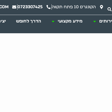
הקונגרס 10 פתח תקווה
0723307425
.com
רותים
מידע מקצועי
הדרך לחופש
יצי
ות כפייתית – כיצ