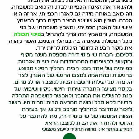
משותפים, והמשפחה נאלצת לעזוב את הבית
ולהשאיר את האגרן הכפייתי לבדו. זה כואב למשפחה,
וזה כואב באותה מידה גם לאגרן הכפייתי, אך זה הוא
הכרח. העניין הוא ששינוי המצב הקיים כרוך במאמץ
אישי של האגרן הכפייתי, ומאמץ משפחתי של בני
המשפחה, והמאמץ הזה צריך להתחיל ב
פינוי תכולה
מכל הפסולת שנאגרה בה במהלך השנים, ואשר מהווה
את מקור הבעיה לחוסר היכולת לחיות יחד.
לסיכום, חברת שי פינוי דירה מספקת מענה מקיף
ומקצועי למשפחות המתמודדות עם בעיית אגרנות
כפייתית של אחד מבני הבית. תהליך הפינוי מבוצע
ברגישות ובהתאמה למצבו הרגשי של האגרן, לצד
הקפדה על יעילות והשבת הבית למצב ראוי למגורים.
בנוסף מציעה החברה שירותי חיטוי, ניקיון ושיפוץ, על
מנת להשלים את המהפך ולאפשר למשפחה התחלה
חדשה ללא סבל ובושה ממראה הבית ומריחותיו. חשוב
לזכור שמדובר בתהליך מורכב ורגיש, אך בעזרת
הצוות המנוסה של שי פינוי דירה, ניתן להתגבר על
הקושי ולהחזיר את הבית למצבו הראוי.
המידע באתר אינו מהווה תחליף לייעוץ מקצועי