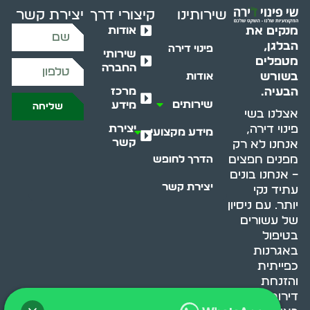
שירותינו
קיצורי דרך
יצירת קשר
אודות
מנקים את
הבלגן,
פינוי דירה
שירותי
מטפלים
החברה
בשורש
אודות
מרכז
הבעיה.
שירותים
מידע
שליחה
אצלנו בשי
יצירת
פינוי דירה,
מידע מקצועי
קשר
אנחנו לא רק
מפנים חפצים
הדרך לחופש
– אנחנו בונים
יצירת קשר
עתיד נקי
יותר. עם ניסיון
של עשורים
בטיפול
באגרנות
כפייתית
והזנחת
דירות, אנחנו