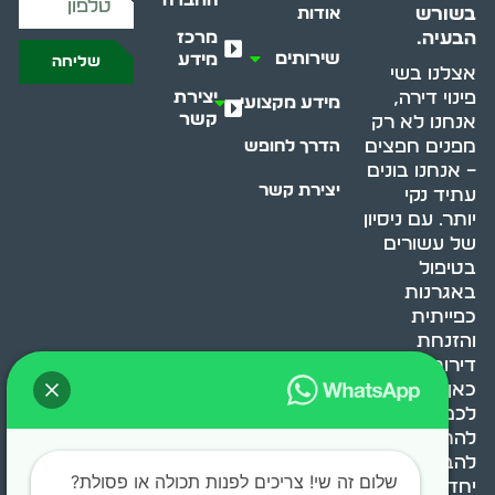
בשורש
אודות
מרכז
הבעיה.
שירותים
מידע
שליחה
אצלנו בשי
יצירת
פינוי דירה,
מידע מקצועי
קשר
אנחנו לא רק
מפנים חפצים
הדרך לחופש
– אנחנו בונים
יצירת קשר
עתיד נקי
יותר. עם ניסיון
של עשורים
בטיפול
באגרנות
כפייתית
והזנחת
דירות, אנחנו
כאן כדי לעזור
לכם
להתמודד,
להבין ולשנות.
שלום זה שי! צריכים לפנות תכולה או פסולת?
יחד, ניצור